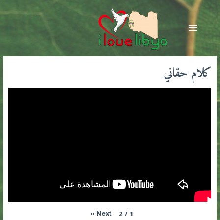
خطي
لى
القائمة
لمحتوى
الرئيسية
كلام حقاني
»
Next
2
/
1