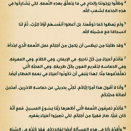
4
وَظَلُّوا يَرْجُونَنَا بِإلحَاحٍ فِي مَا يَتَعَلَّقُ بِهَذِهِ النِّعمَةِ، لِكَي يُشَارِكُوا فِي
هَذِهِ الخِدْمَةِ لِشَعْبِ اللهِ.
5
وَلَمْ يُعطُوا كَمَا تَوَقَّعنَا، بَلْ أعْطَوْا أنْفُسَهُمْ أوَّلًا لِلرَّبِّ، ثُمَّ لَنَا
انسِجَامًا مَعَ مَشِيئَةِ اللهِ.
6
وَقَدْ طَلَبْنَا مِنْ تِيطُسَ أنْ يُكمِلَ مِنْ أجْلِكُمْ عَمَلَ النِّعمَةِ الَّذِي ابتَدَأهُ.
7
فَأنْتُمْ أغنِيَاءٌ مِنْ كُلِّ نَاحِيَةٍ: فِي الإيمَانِ، وَفِي الكَلَامِ، وَفِي المَعْرِفَةِ،
وَفِي الحَمَاسَةِ لِتَقْدِيمِ العَونِ بِكُلِّ طَرِيقَةٍ، وَفِي المَحَبَّةِ الَّتِي
تَعَلَّمْتُمُوهَا مِنَّا. لِهَذَا يَنْبَغِي أنْ تَكُونُوا أغنِيَاءً فِي نِعْمَةِ العَطَاءِ أيْضًا.
8
وَأنَا لَا أقُولُ هَذَا آمِرًا إيَّاكُمْ، لَكِنِّي بِحَدِيثِي عَنْ حَمَاسَةِ الآخَرِينَ، أمتَحِنُ
أصَالَةَ مَحَبَّتِكُمْ.
9
فَأنْتُمْ تَعْرِفُونَ النِّعمَةَ الَّتِي أظْهَرَهَا رَبُّنَا يَسُوعُ المَسِيحُ. فَمَعَ أنَّهُ
كَانَ غَنِيًّا، صَارَ فَقِيرًا مِنْ أجْلِكُمْ، لِكَي تَصِيرُوا أغنِيَاءَ بِفَقرِهِ.
10
وَأُقَدِّمُ رَأيًا فِي هَذِهِ المَسألَةِ أيْضًا لِفَائِدَتِكُمْ. فَقَدْ كُنْتُمْ فِي السَّنَةِ