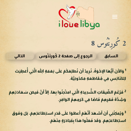
خطي
لى
القائمة
لمحتوى
الرئيسية
2 كُورِنْتُوس 8
السابق
الرجوع إلى صفحة 2 كُورِنْتُوس
التالي
1
وَالْآنَ أيُّهَا الإخْوَةُ، نُرِيدُ أنْ نُطلِعَكُمْ عَلَى نِعْمَةِ اللهِ الَّتِي أُعْطِيَتْ
لِلكَنَائِسِ فِي مُقَاطَعَةِ مَكدُونِيَّةَ.
2
فَرُغْمَ الضِّيقَاتِ الشَّدِيدَةِ الَّتِي امتُحِنُوا بِهَا، إلَّا أنَّ فَيضَ سَعَادَتِهِمْ
وَشِدَّةَ فَقرِهِمْ فَاضَا فِي كَرَمِهِمُ الوَافِرِ.
3
وَيُمكِنُنِي أنْ أشهَدَ أنَّهُمْ أعطَوْا عَلَى قَدَرِ استِطَاعَتِهِمْ، بَلْ وَفَوقَ
استِطَاعَتِهِمْ. وَقَدْ فَعَلُوا هَذَا بِمُبَادَرَةٍ مِنْهُمْ.