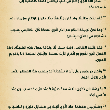
أشكُرُ اللهَ الَّذِي وَضَعَ فِي قَلْبِ تِيطُسَ لَهفَةً كَلَهفَتِنَا إلَى
مُسَاعَدَتِكُمْ.
17
فَقَدْ رَحَّبَ بِطَلَبِنَا. وَإذْ كَانَ مُتَلَهِّفًا جِدًّا، جَاءَ لِزِيَارَتِكُمْ بِمِلءِ إرَادتِهِ.
18
وَهَا نَحْنُ نُرسِلُهُ إلَيكُمْ مَعَ الأخِ الَّذِي تَمْدَحُهُ كُلُّ الكَنَائِسِ بِسَبَبِ
نَشَاطِهِ فِي إعلَانِ البِشَارَةِ.
19
فَقَدْ عَيَّنَتهُ الكَنَائِسُ رَفِيقَ سَفَرٍ لَنَا عِنْدَمَا نَحمِلُ هَذِهِ العَطِيَّةَ. وَهُوَ
العَمَلُ الَّذِي نَقُومُ بِهِ لِنُكرِمَ الرَّبَّ نَفْسَهُ، وَلِنُبَيِّنَ استِعدَادَنَا لِتَقْدِيمِ
العَونِ.
20
وَنَحْنُ حَرِيصُونَ عَلَى أنْ لَا يَنْتَقِدَنَا أحَدٌ بِسَبَبِ هَذَا العَطَاءِ الكَبِيرِ
الَّذِي نَتَوَلَّى أمْرَهُ.
21
إذْ يَهُمُّنَا أنْ تَكُونَ لَنَا سُمعَةٌ طَيِّبَةٌ لَا عِنْدَ الرَّبِّ فَحَسْبُ، بَلْ عِنْدَ
النَّاسِ أيْضًا.
22
وَسَنُرسِلُ مَعَهُمَا أخَانَا الَّذِي أثبَتَ فِي مَسَائِلَ كَثِيرَةٍ وَمُنَاسَبَاتٍ