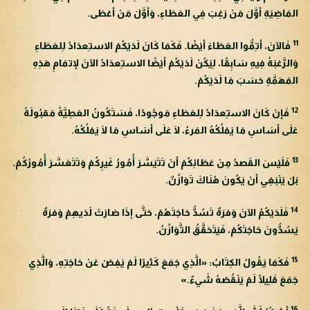
المَاضِيَةِ أوَّلَ مَنْ رَغِبَ فِي العَطَاءِ، وَأوَّلَ مَنْ أعْطَى.
11
فَالآنَ، أتِمُّوا العَطَاءَ أيْضًا. فَكَمَا كَانَ لَدَيْكُمْ الاستِعدَادُ لِلعَطَاءِ
وَالرَّغبَةُ فِيهِ سَابِقًا، لِيَكُنْ لَدَيْكُمْ أيْضًا الاستِعدَادُ الآنَ لإتمَامِ هَذِهِ
المَهَمَّةِ حَسَبَ مَا لَدَيْكُمْ.
12
فَإنْ كَانَ الاستِعدَادُ لِلعَطَاءِ مَوجُودًا، فَسَتَكُونُ العَطِيَّةُ مَقبُولَةً
عَلَى أسَاسِ مَا يَمْلُكُهُ المَرءُ، لَا عَلَى أسَاسِ مَا لَا يَمْلُكُهُ.
13
فَلَيْسَ القَصدُ مِنْ عَطَائِكُمْ أنْ تَتَيَسَّرَ أُمُورُ غَيرِكُمْ وَتَتَعَسَّرَ أُمُورُكُمْ.
بَلْ يَنْبَغِي أنْ يَكُونَ هُنَاكَ تَوَازُنٌ.
14
فَلَدَيْكُمُ الآنَ وَفرَةٌ تَسُدُّ حَاجَتَهُمْ، حَتَّى إذَا صَارَتْ لَدَيهِمْ وَفرَةٌ
يَسُدُّونَ حَاجَتَكُمْ، فَيَتَحَقَّقُ التَّوَازُنُ.
15
فَكَمَا يَقُولُ الكِتَابُ: «الَّذِي جَمَعَ كَثِيرًا لَمْ يَفِضْ عَنْ حَاجَتِهِ، وَالَّذِي
جَمَعَ قَلِيلًا لَمْ يَنْقُصْهُ شَيءٌ.»
16