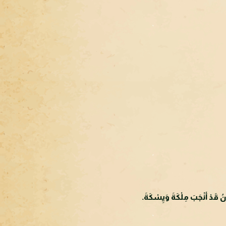
َانُ قَدْ أنْجَبَ مِلْكَةَ وَيِسْكَةَ.