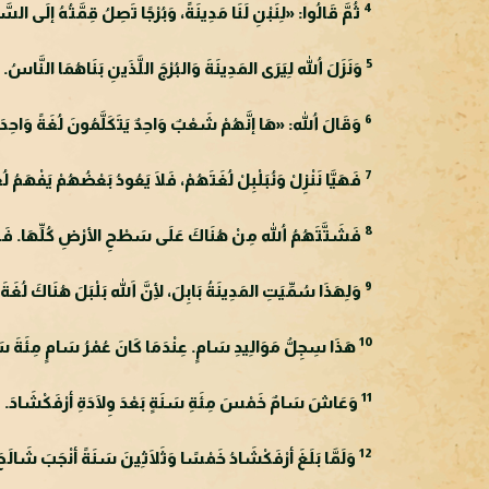
4
ثُمَّ قَالُوا: «لِنَبْنِ لَنَا مَدِينَةً، وَبُرْجًا تَصِلُ قِمَّتُهُ إلَى ا
5
وَنَزَلَ اللهُ لِيَرَى المَدِينَةَ وَالبُرْجَ اللَّذَينِ بَنَاهُمَا النَّاسُ.
6
وَقَالَ اللهُ: «هَا إنَّهُمْ شَعْبٌ وَاحِدٌ يَتَكَلَّمُونَ لُغَةً وَاحِدَةً
7
فَهَيَّا نَنْزِلْ وَنُبَلْبِلْ لُغَتَهُمْ، فَلَا يَعُودُ بَعْضُهُمْ يَفْهَمُ 
8
فَشَتَّتَهُمُ اللهُ مِنْ هُنَاكَ عَلَى سَطْحِ الأرْضِ كُلِّهَا. فَتَوَ
9
وَلِهَذَا سُمِّيَتِ المَدِينَةُ بَابِلَ، لِأنَّ اللهَ بَلْبَلَ هُنَاكَ لُغَ
10
هَذَا سِجِلُّ مَوَالِيدِ سَامٍ. عِنْدَمَا كَانَ عُمْرُ سَامٍ مِئَةَ س
11
وَعَاشَ سَامٌ خَمْسَ مِئَةِ سَنَةٍ بَعْدَ وِلَادَةِ أرْفَكْشَادَ. وَقَد
12
وَلَمَّا بَلَغَ أرْفَكْشَادُ خَمْسًا وَثَلَاثِينَ سَنَةً أنْجَبَ شَالَحَ