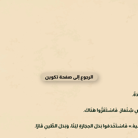
الرجوع إلى صفحة تكوين
َةٌ.
 شِنْعَارَ. فَاسْتَقَرُّوا هُنَاكَ.
ِّيهُ.» فَاسْتَخْدَمُوا بَدَلَ الحِجَارَةِ لِبْنًا، وَبَدَلَ الطِّينِ قَارًا.