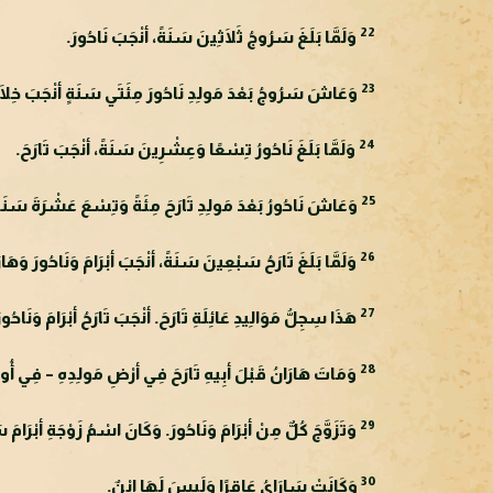
22
وَلَمَّا بَلَغَ سَرُوجُ ثَلَاثِينَ سَنَةً، أنْجَبَ نَاحُورَ.
23
وَعَاشَ سَرُوجُ بَعْدَ مَولِدِ نَاحُورَ مِئَتَي سَنَةٍ أنْجَبَ خِلَالَهَ
24
وَلَمَّا بَلَغَ نَاحُورُ تِسْعًا وَعِشْرِينَ سَنَةً، أنْجَبَ تَارَحَ.
25
وَعَاشَ نَاحُورُ بَعْدَ مَولِدِ تَارَحَ مِئَةً وَتِسْعَ عَشْرَةَ سَنَةً، 
26
وَلَمَّا بَلَغَ تَارَحُ سَبْعِينَ سَنَةً، أنْجَبَ أبْرَامَ وَنَاحُورَ وَهَار
27
هَذَا سِجِلُّ مَوَالِيدِ عَائِلَةِ تَارَحَ. أنْجَبَ تَارَحُ أبْرَامَ وَنَاحُ
28
وَمَاتَ هَارَانُ قَبْلَ أبِيهِ تَارَحَ فِي أرْضِ مَولِدِهِ – فِي أُورِ ا
29
وَتَزَوَّجَ كُلٌّ مِنْ أبْرَامَ وَنَاحُورَ. وَكَانَ اسْمُ زَوْجَةِ أبْرَامَ
30
وَكَانَتْ سَارَايُ عَاقِرًا وَلَيسَ لَهَا ابْنٌ.