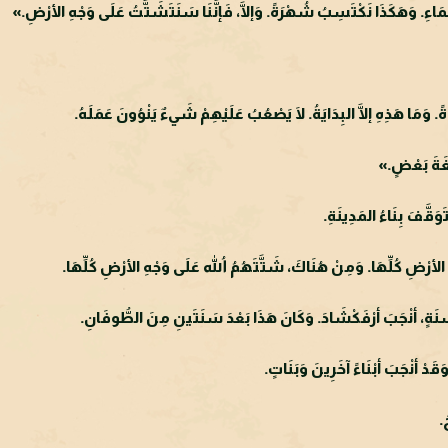
لسَّمَاءِ. وَهَكَذَا نَكْتَسِبُ شُهْرَةً. وَإلَّا، فَإنَّنَا سَنَتَشَتَّتُ عَلَى وَجْهِ الأرْضِ.»
. وَمَا هَذِهِ إلَّا البِدَايَةُ. لَا يَصْعُبُ عَلَيْهِمْ شَيءٌ يَنْوُونَ عَمَلَهُ.
لُغَةَ بَعْضٍ.»
قَّفَ بِنَاءُ المَدِينَةِ.
ةَ الأرْضِ كُلِّهَا. وَمِنْ هُنَاكَ، شَتَّتَهُمُ اللهُ عَلَى وَجْهِ الأرْضِ كُلِّهَا.
َنَةٍ، أنْجَبَ أرْفَكْشَادَ. وَكَانَ هَذَا بَعْدَ سَنَتَينِ مِنَ الطُّوفَانِ.
ْ أنْجَبَ أبْنَاءً آخَرِينَ وَبَنَاتٍ.
.