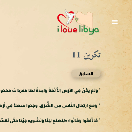
خطي
لى
القائمة
لمحتوى
الرئيسية
تكوين 11
السابق
1
وَلَمْ يَكُنْ فِي الأرْضِ إلَّا لُغَةٌ وَاحِدَةٌ لَهَا مُفْرَدَاتٌ مَحْدُود
2
وَمَعَ ارتِحَالِ النَّاسِ مِنَ الشَّرْقِ، وَجَدُوا سَهلًا فِي أرْضِ
3
فَاتَّفَقُوا وَقَالُوا: «لِنَصْنَعْ لِبْنًا وَنَشْوِيهِ جَيِّدًا حَتَّى نُقَس