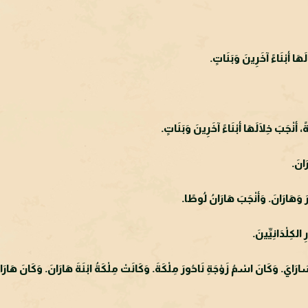
ا أبْنَاءً آخَرِينَ وَبَنَاتٍ.
أنْجَبَ خِلَالَهَا أبْنَاءً آخَرِينَ وَبَنَاتٍ.
َانَ.
ورَ وَهَارَانَ. وَأنْجَبَ هَارَانُ لُوطًا.
لكِلْدَانِيِّينَ.
 سَارَايَ. وَكَانَ اسْمُ زَوْجَةِ نَاحُورَ مِلْكَةَ. وَكَانَتْ مِلْكَةُ ابْنَةَ هَارَانَ. وَكَانَ هَار