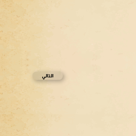
التالي