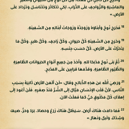
وَالمَاشِيَةِ وَالزَّوَاحِفِ عَلَى التَّرَابِ، لِكَي تَتَكَاثَرَ وَتَتَنَاسَلَ وَتَزْدَادَ عَلَى
الأرْضِ.»
18
فَخَرَجَ نُوحٌ وَأبنَاؤهُ وَزَوْجَتُهُ وَزَوْجَاتُ أبنَائِهِ مِنَ السَّفِينَةِ.
19
وَخَرَجَ مِنَ السَّفِينَةِ كُلُّ حَيَوَانٍ، وَكُلُّ زَاحِفٍ، وَكُلُّ طَيرٍ، وَكُلُّ مَا
يَتَحَرَّكُ عَلَى الأرْضِ، كُلٌّ حَسَبَ جِنْسِهِ.
20
ثُمَّ بَنَى نُوحٌ مَذْبَحًا للهِ. وَأخَذَ مِنْ جَمِيعِ أنْوَاعِ الحَيَوَانَاتِ الطَّاهِرَةِ
وَالطُّيُورِ الطَّاهِرَةِ، وَقَدَّمَهَا قَرَابِينَ عَلَى المَذْبَحِ.
21
وَرَضِيَ اللهُ عَنْ هَذِهِ الذَّبَائِحِ وَقَالَ: «لَنْ ألْعَنَ الأرْضَ ثَانِيَةً بِسَبَبِ
النَّاسِ، لِأنَّ قَلْبَ الإنْسَانِ مَيَّالٌ إلَى الشَّرِّ مُنْذُ صِغَرِهِ. فَلَنْ أعُودَ إلَى
إهلَاكِ كُلِّ مَخْلُوقٍ حَيٍّ كَمَا فَعَلْتُ الآنَ.
22
فَمَا دَامَتْ هُنَاكَ أرْضٌ، سَيَظَلُّ هُنَاكَ زَرْعٌ وَحَصَادٌ، بَرْدٌ وَحَرٌّ، صَيفٌ
وَشِتَاءٌ، وَلَيلٌ وَنَهَارٌ.»