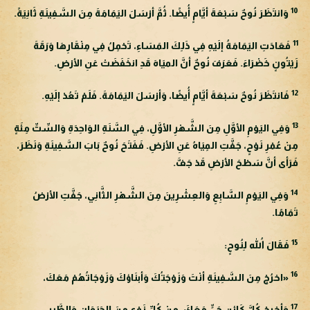
10
وَانتَظَرَ نُوحٌ سَبْعَةَ أيَّامٍ أُيضًا. ثُمَّ أرْسَلَ اليَمَامَةَ مِنَ السَّفِينَةِ ثَانِيَةً.
11
فَعَادَتِ اليَمَامَةُ إلَيْهِ فِي ذَلِكَ المَسَاءِ، تَحْمِلُ فِي مِنْقَارِهَا وَرَقَةَ
زَيْتُونٍ خَضْرَاءَ. فَعَرَفَ نُوحٌ أنَّ الميَاهَ قَدِ انخَفَضَتْ عَنِ الأرْضِ.
12
فَانتَظَرَ نُوحٌ سَبْعَةَ أيَّامٍ أُيضًا، وَأرْسَلَ اليَمَامَةَ. فَلَمْ تَعُدْ إلَيْهِ.
13
وَفِي اليَوْمِ الأوَّلِ مِنَ الشَّهْرِ الأوَّلِ، فِي السَّنَةِ الوَاحِدَةِ وَالسِّتِّ مِئَةٍ
مِنْ عُمْرِ نَوْحٍ، جَفَّتِ المِيَاهُ عَنِ الأرْضِ. فَفَتَحَ نُوحٌ بَابَ السَّفِينَةِ وَنَظَرَ،
فَرَأى أنَّ سَطْحَ الأرْضِ قَدْ جَفَّ.
14
وَفِي اليَوْمِ السَّابِعِ وَالعِشْرِينَ مِنَ الشَّهْرِ الثَّانِي، جَفَّتِ الأرْضُ
تَمَامًا.
15
فَقَالَ اللهُ لِنُوحٍ:
16
«اخرُجْ مِنَ السَّفِينَةِ أنْتَ وَزَوْجَتُكَ وَأبنَاؤكَ وَزَوْجَاتُهُمْ مَعَكَ،
17
وَأخرِجْ كُلَّ كَائِنٍ حَيٍّ مَعَكَ، مِنْ كُلِّ نَوْعٍ مِنَ الحَيَوَانِ وَالطَّيرِ