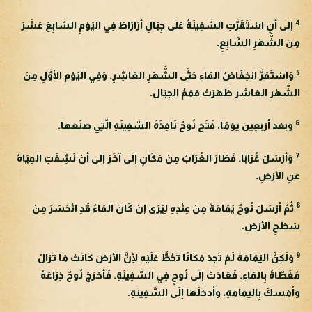
4
إلَى أنِ اسْتَقَرَّتِ السَّفِينَةُ عَلَى جِبَالِ أرَارَاطَ فِي اليَوْمِ السَّابِعَ عَشَرَ
مِنَ الشَّهْرِ السَّابِعِ.
5
وَاسْتَمَرَّ انخِفَاضُ المَاءِ حَتَّى الشَّهْرِ العَاشِرِ. وَفِي اليَوْمِ الأوَّلِ مِنَ
الشَّهْرِ العَاشِرِ ظَهَرَتْ قِمَمُ الجِبَالِ.
6
وَبَعْدَ أرْبَعِينَ يَوْمًا، فَتَحَ نُوحٌ نَافِذَةَ السَّفِينَةِ الَّتِي صَنَعَهَا.
7
وَأرْسَلَ غُرَابًا. فَطَارَ الغُرَابُ مِنْ مَكَانٍ إلَى آخَرَ إلَى أنْ نَشِفَتِ المِيَاهُ
عَنِ الأرْضِ.
8
ثُمَّ أرْسَلَ نُوحٌ يَمَامَةً مِنْ عِنْدِهِ لِيَرَى إنْ كَانَ المَاءُ قَدِ انْحَسَرَ مِنْ
سَطْحِ الأرْضِ.
9
وَلَكِنَّ اليَمَامَةَ لَمْ تَجِدْ مَكَانًا تَحُطُّ عَلَيْهِ لِأنَّ الأرْضَ كَانَتْ مَا تَزَالُ
مُغَطَّاةً بِالمَاءِ. فَعَادَتْ إلَى نُوحٍ فِي السَّفِينَةِ. فَأخرَجَ نُوحٌ ذِرَاعَهُ
وَأمْسَكَ بِاليَمَامَةِ، وَأدخَلَهَا إلَى السَّفِينَةِ.