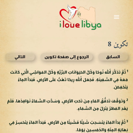
خطي
لى
القائمة
لمحتوى
الرئيسية
تكوين 8
السابق
الرجوع إلى صفحة تكوين
التالي
1
ثُمَّ تَذَكَّرَ اللهُ نُوحًا وَكُلَّ الحَيَوَانَاتِ البَرِّيَّةِ وَكُلَّ المَوَاشِي الَّتِي كَانَتْ
مَعَهُ فِي السَّفِينَةِ. فَجَعَلَ اللهُ رِيحًا تَهُبُّ عَلَى الأرْضِ. فَبَدَأ المِاءُ
يَنْخَفِضُ.
2
وَتَوَقَّفَ تَدَفُّقُ المَاءِ مِنْ تَحْتِ الأرْضِ. وَسَدَّتِ السَّمَاءُ نَوَافِذَهَا، فَلَمْ
يَعُدِ المَطَرُ يَنْزِلُ مِنَ السَّمَاءِ.
3
ثُمَّ بَدَأ المَاءُ يَنْسَحِبُ شَيْئًا فَشَيئًا مِنَ الأرْضِ. فَبَدَأ المَاءُ يَنْحَسِرُ فِي
نِهَايَةِ المِئَةِ وَالخَمْسِينَ يَوْمًا،