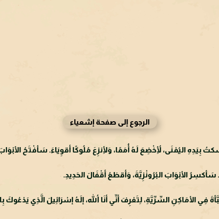
الرجوع إلى صفحة إشعياء
ِيَدِهِ اليُمْنَى، لِأُخْضِعَ لَهُ أُمَمًا، وَلِأنزِعَ مُلُوكًا أقوِيَاءَ. سَأفْتَحُ الأبْوَابَ أ
أكسِرُ الأبْوَابَ البُرُونْزِيَّةَ، وَأقطَعُ أقْفَالَ الحَدِيدِ.
ةَ فِي الأمَاكِنِ السِّرِّيَّةِ، لِتَعْرِفَ أنِّي أنَا اللهُ، إلَهُ إسْرَائِيلَ الَّذِي يَدْعُوكَ 