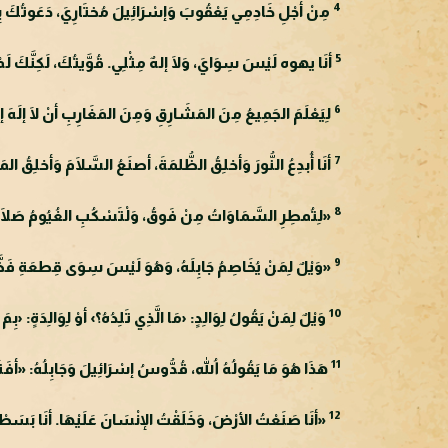
4
مِنْ أجْلِ خَادِمِي يَعْقُوبَ وَإسْرَائِيلَ مُختَارِيَ، دَعَوتُكَ بِاس
5
أنَا يهوه لَيْسَ سِوَايَ، وَلَا إلهٌ مِثْلِي. قُوَّيتُكَ، لَكِنَّكَ لَم
6
لِيَعْلَمَ الجَمِيعُ مِنَ المَشَارِقِ وَمِنَ المَغَارِبِ أنْ لَا إلَهَ إ
7
أنَا أُبدِعُ النُّورَ وَأخلِقُ الظُّلمَةَ، أصنَعُ السَّلَامَ وَأخلِقُ الم
8
«لِتُمطِرِ السَّمَاوَاتُ مِنْ فَوقُ، وَلْتَسْكُبِ الغُيُومُ صَلَاحًا. لِت
9
«وَيْلٌ لِمَنْ يُخَاصِمُ جَابِلَهُ، وَهُوَ لَيْسَ سِوَى قِطعَةِ فَخَّارٍ 
10
وَيْلٌ لِمَنْ يَقُولُ لِوَالِدٍ: ‹مَا الَّذِي تَلِدُهُ؟› أوْ لِوَالِدَةٍ: ‹بِ
11
هَذَا هُوَ مَا يَقُولُهُ اللهُ، قُدُّوسُ إسْرَائِيلَ وَجَابِلُهُ: «أفَ
12
«أنَا صَنَعْتُ الأرْضَ، وَخَلَقْتُ الإنْسَانَ عَلَيْهَا. أنَا بَسَطْ