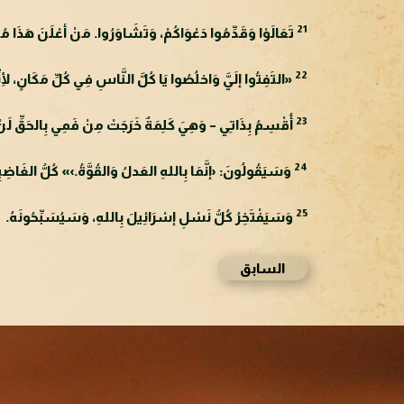
21
تَعَالَوْا وَقَدِّمُوا دَعْوَاكُمْ، وَتَشَاوَرُوا. مَنْ أعْلَنَ هَذَا مُنْذ
22
«التَفِتُوا إلَيَّ وَاخلُصُوا يَا كُلَّ النَّاسِ فِي كُلِّ مَكَانٍ، لِأنِّ
23
أُقْسِمُ بِذَاتِي – وَهِيَ كَلِمَةٌ خَرَجَتْ مِنْ فَمِي بِالحَقِّ لَنْ 
24
وَسَيَقُولُونَ: ‹إنَّمَا بِاللهِ العَدلُ وَالقُوَّةُ.›» كُلُّ الغَاضِبِي
25
وَسَيَفْتَخِرُ كُلُّ نَسْلِ إسْرَائِيلَ بِاللهِ، وَسَيُسَبِّحُونَهُ.
السابق