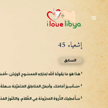
خطي
لى
القائمة
لمحتوى
الرئيسية
إشعياء 45
السابق
1
هَذَا هُوَ مَا يَقُولُهُ اللهُ لِمَلِكِهِ المَمسُوحِ كُورُشَ: «أمْسَكتُ ب
2
«سَأسِيرُ أمَامَكَ، وَأجعَلُ المَنَاطِقَ المُتَعَرِّجَةَ سَهلَةً. سَ
3
سَأُعْطِيكَ الثَّروَةَ المَخزُونَةَ فِي الظَّلَامِ، وَالكُنُوزَ المُخَبَّأ