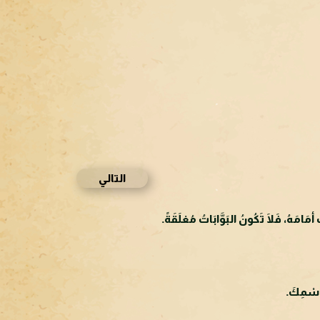
التالي
مَامَهُ، فَلَا تَكُونُ البَوَّابَاتُ مُغلَقَةً.
بِاسْمِكَ.