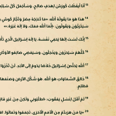
13
أنَا أيقَظْتُ كُورَشَ لِهَدَفٍ صَالِحٍ، وَسَأجْعَلُ كُلَّ سُبُلِهِ س
14
هَذَا هُوَ مَا يَقُولُهُ اللهُ: «مَا تُنتِجُهُ مِصْرٌ وَتُجَّارُ كُوشٍ و
سَيَتَرَجَّوْنَ وَيَقُولُونَ: ‹إنَّمَا اللهُ مَعَكَ، وَلَا إلَهَ غَيْرَهُ.›»
15
إنَّكَ لَسْتَ إلَهًا يُخفِي نَفْسَهُ، يَا إلَهَ إسْرَائِيلَ الَّذِي تَأْ
16
كُلُّهُمْ سَيُخزَوْنَ وَيَخْجَلُونَ، وَسَيَمْضِي صَانِعُو الأوْثَانِ
17
اللهُ يُخلِّصُ إسْرَائِيلُ خَلَاصًا يَدُومُ إلَى الأبَدِ. لَنْ تُخْزَوْا و
18
خَالِقُ السَّمَاوَاتِ هُوَ اللهُ. هُوَ شَكَّلَ الأرْضَ وَصَنَعَهَا، أسَّ
مُظلِمٍ.
19
لَمْ أقُلْ لِنَسْلِ يَعْقُوبَ: ‹اطلُبُونِي وَلَكِنْ مِنْ غَيْرِ فَائِدَة
20
«يَا مَنْ هَرَبتُمْ مِنَ الأُمَمِ الأُخرَى، تَجَمَعُوا وَتَعَالَوْا. اقتَرِ