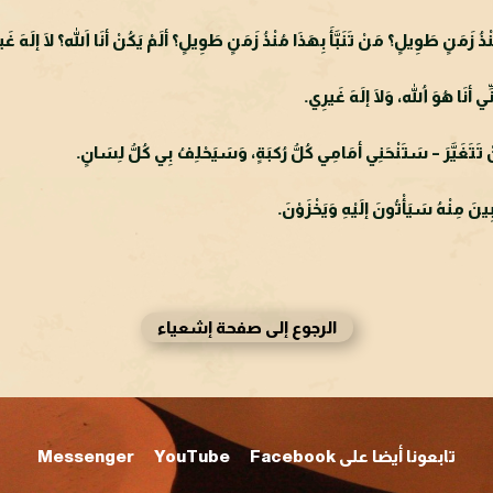
ُ زَمَنٍ طَوِيلٍ؟ مَنْ تَنَبَّأَ بِهَذَا مُنْذُ زَمَنٍ طَوِيلٍ؟ ألَمْ يَكُنْ أنَا اللهَ؟ لَا إلَهَ غَ
ي أنَا هُوَ اللهُ، وَلَا إلَهَ غَيرِي.
تَتَغَيَّرَ – سَتَنْحَنِي أمَامِي كُلُّ رُكبَةٍ، وَسَيَحْلِفُ بِي كُلُّ لِسَانٍ.
نَ مِنْهُ سَيَأْتُونَ إلَيْهِ وَيَخْزَوْنَ.
الرجوع إلى صفحة إشعياء
تابعونا أيضا على Facebook
YouTube
Messenger