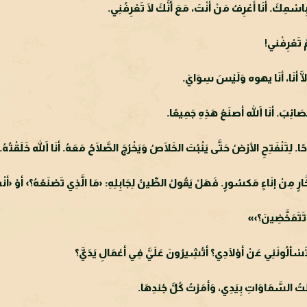
ْمِكَ. أنَا أعْرِفُ مَنْ أنْتَ، مَعَ أنَّكَ لَا تَعْرِفُنِي.
ْ تَعْرِفْني!
لَّا أنَا، أنَا يهوه وَلَيْسَ سِوَايَ.
َصَائِبَ. أنَا اللهَ أصنَعُ هَذِهِ جَمِيعًا.
َنْفَتِحِ الأرْضُ حَتَّى يَنْبُتَ الخَلَاصُ وَيَخْرُجَ الصَّلَاحُ مَعَهُ. أنَا اللهَ خَلَقْتُهُ.
مِنْ إنَاءٍ مَكسُورٍ. فَهَلْ يَقُولُ الطِّينُ لِجَابِلِهِ: ‹مَا الَّذِي تَصْنَعُهُ؟› أوْ ‹أنْتَ ب
مَ تَتَمَخَّضِينَ؟›»
تَسْألُونَنِي عَنْ أوْلَادِي؟ أتُشِيرُونَ عَلَيَّ فِي أعْمَالِ يَدَيَّ؟
تُ السَّمَاوَاتِ بِيَدِي، وَأمَرْتُ كُلَّ جُندِهَا.