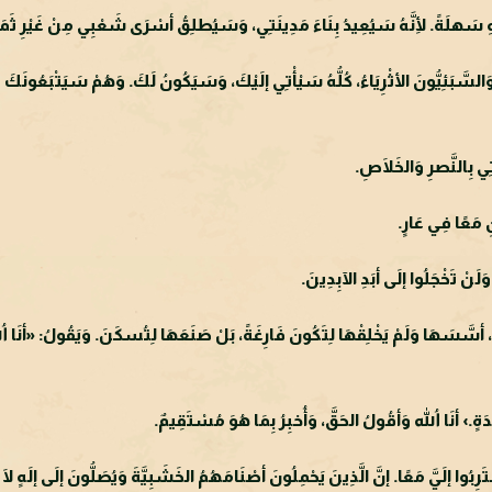
َهلَةً. لِأنَّهُ سَيُعِيدُ بِنَاءَ مَدِينَتِي، وَسَيُطلِقُ أسْرَى شَعْبِي مِنْ غَيْرِ ثَمَنٍ
َالسَّبَئِيُّونَ الأثْرِيَاءُ، كُلُّهُ سَيْأْتِي إلَيْكَ، وَسَيَكُونُ لَكَ. وَهُمْ سَيَتْبَعُونَك
تِي بِالنَّصرِ وَالخَلَاصِ.
 مَعًا فِي عَارٍ.
َلَنْ تَخْجَلُوا إلَى أبَدِ الآبِدِينَ.
سَهَا وَلَمْ يَخْلِقْهَا لِتَكُونَ فَارِغَةً، بَلْ صَنَعَهَا لِتُسكَنَ. وَيَقُولُ: «أنَا اللهُ، و
ٍ.› أنَا اللهُ وَأقُولُ الحَقَّ، وَأُخبِرُ بِمَا هُوَ مُسْتَقِيمٌ.
بُوا إلَيَّ مَعًا. إنَّ الَّذِينَ يَحْمِلُونَ أصْنَامَهُمُ الخَشَبِيَّةَ وَيُصَلُّونَ إلَى إلَهٍ لَا ي