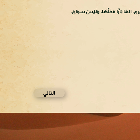
يرِي، إلَهًا بَارًّا مُخَلِّصًا، وَلَيْسَ سِوَايَ.
التالي