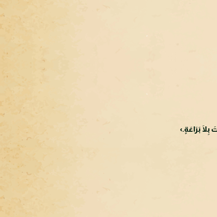
ِلَا بَرَاعَةٍ.›