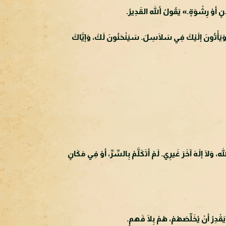
 أوْ رِشْوَةٍ.» يَقُولُ اللهُ القَدِيرُ.
َ وَيَأْتُونَ إلَيْكَ فِي سَلَاسِلَ. سَيَنْحَنُونَ لَكَ، وَإيَّاكَ
َلَا إلَهَ آخَرَ غَيرِي. لَمْ أتَكَلَّمْ بِالسِّرِّ، أوْ فِي مَكَانٍ
َقْدِرُ أنْ يُخَلِّصَهُمْ، هُمْ بِلَا فَهمٍ.