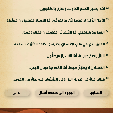
22
اللهُ يَحْتَقِرُ الكَلَامَ الكَاذِبَ، وَيَفْرَحُ بِالصَّادِقِينَ.
23
الرَّجُلُ الذَّكِيُّ لَا يُظْهِرُ كُلَّ مَا يَعْرِفُهُ، أمَّا الأغبِيَاءُ فَيُظهِرُونَ جَهلَهُمْ.
24
المُجتَهِدُ سَيَحْكُمُ، أمَّا الكُسَالَى فَيُصْبِحُونَ فُقَرَاءَ وَعَبِيدًا.
25
القَلَقُ الَّذِي فِي قَلْبِ الإنْسَانِ يَحْنيهِ، وَالكَلِمَةُ الطَّيِّبَةُ تُسعِدُهُ.
26
البَارُّ يَنْصَحُ جِيرَانَهُ، أمَّا الأشرَارُ فَيُضِلُّونَ.
27
الكَسْلَانُ لَا يَطْبُخُ صَيْدَهُ، أمَّا المُجتَهِدُ فَيَنَالُ الغِنَى.
28
هُنَاكَ حَيَاةٌ فِي طَرِيقِ البِرِّ، وَفِي السُّلُوكِ فِيهِ نَجَاةٌ مِنَ المَوْتِ.
السابق
الرجوع إلى صفحة أمثال
التالي