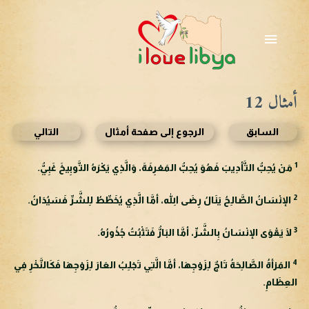
خطي
لى
القائمة
لمحتوى
الرئيسية
أمثال 12
السابق
الرجوع إلى صفحة أمثال
التالي
1
مَنْ يُحِبُّ التَّأدِيبَ فَهُوَ يُحِبُّ المَعْرِفَةَ، وَالَّذِي يَكْرَهُ التَّوبِيخَ غَبِيُّ.
2
الإنْسَانُ الصَّالِحُ يَنَالُ رِضَى اللهِ، أمَّا الَّذِي يُخَطِّطُ لِلشَّرِّ فَسَيُدَانُ.
3
لَا يَقْوَى الإنْسَانُ بِالشَّرِّ، أمَّا البَارُّ فَتَثْبُتُ جُذُورُهُ.
4
المَرْأةُ الصَّالِحَةُ تَاجٌ لِزَوْجِهَا، أمَّا الَّتِي تَجْلِبُ العَارَ لِزَوْجِهَا فَكَالنَّخْرِ فِي
العِظَامِ.