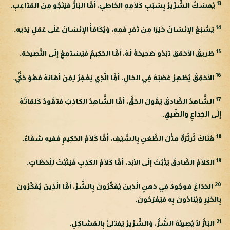
13
يُمسَكُ الشِّرِّيرُ بِسَبَبِ كَلَامِهِ الخَاطِئِ، أمَّا البَارُّ فيَنْجُو مِنَ المَتَاعِبِ.
14
يَشْبَعُ الإنْسَانُ خَيْرًا مِنْ ثَمَرِ فَمِهِ، وَيُكَافَأُ الإنْسَانُ عَلَى عَمَلِ يَدَيهِ.
15
طَرِيقُ الأحْمَقِ تَبْدُو صَحِيحَةً لَهُ، أمَّا الحَكِيمُ فَيَسْتَمِعُ إلَى النَّصِيحَةِ.
16
الأحْمَقُ يُظهِرُ غَضَبَهُ فِي الحَالِ، أمَّا الَّذِي يَغْفِرُ لِمَنْ أهَانَهُ فَهُوَ ذَكيٌّ.
17
الشَّاهِدُ الصَّادِقُ يَقُولُ الحَقَّ، أمَّا الشَّاهِدُ الكَاذِبُ فَتَقُودُ كَلِمَاتُهُ
إلَى الخِدَاعِ وَالضِّيقِ.
18
هُنَاكَ ثَرثَرَةٌ مِثْلُ الطَّعْنِ بِالسَّيْفِ، أمَّا كَلَامُ الحَكِيمِ فَفِيهِ شِفَاءٌ.
19
الكَلَامُ الصَّادِقُ يَثْبُتُ إلَى الأبَدِ، أمَّا كَلَامُ الكَذِبِ فَيَثْبُتُ لِلَحَظَاتٍ.
20
الخِدَاعُ مَوجُودٌ فِي ذِهنِ الَّذِينَ يُفَكِّرُونَ بِالشَّرِّ، أمَّا الَّذِينَ يُفَكِّرُونَ
بِالخَيْرِ وَيُنَادُونَ بِهِ فَيَفْرَحُونَ.
21
البَارُّ لَا يُصِيبُهُ الشَّرُّ، وَالشِّرِّيرُ يَمْتَلِئُ بِالمَشَاكِلِ.