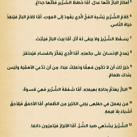
5
أفكَارُ البَارِّ كُلُّهَا عَدلٌ، أمَّا خُطَطُ الشِّرِّيرِ فَكُلُّهَا خِدَاعٌ.
6
كَلَامُ الشِّرِّيرِ يُشْبِهُ الفَخَّ الَّذِي يَقُودُ إلَى المَوْتِ، أمَّا كَلَامُ البَارِّ فَيُنقِذُ
حَيَاةَ النَّاسِ.
7
يَسْقُطُ الشِّرِّيرُ وَلَا يَبْقَى لَهُ أثَرٌ، أمَّا بَيْتُ البَارِّ فَيَثْبُتُ.
8
يُمدَحُ الإنْسَانُ عَلَى حِكْمتِهِ، أمَّا الَّذِي يُفَكِّرُ بِالفَسَادِ فَيُحتَقَرُ.
9
خَيْرٌ لَكَ أنْ لَا تَكُونَ مُهِمًّا وَتَمْلِكُ عَبْدًا، مِنْ أنْ تَدَّعِيَ الأهَمِّيَةَ وَلَيْسَ
عِنْدَكَ طَعَامٌ.
10
البَارُّ يَهْتَمُّ بِحَاجَةِ بَهِيمَتِهِ، أمَّا شَفَقَةُ الشِّرِّيرِ فَهِيَ قَسوَةٌ.
11
مَنْ يَعْمَلُ فِي حَقلِهِى يَجْنِي الكَثِيرَ مِنَ الطَّعَامِ، أمَّا الأحْمَقُ فَيُلَاحِقُ
أشْيَاءَ بِلَا قِيمَةٍ.
12
الشِّرِّيرُ يَشْتَهِي صَيدَ الشَّرِّ، أمَّا الأبْرَارُ فَيُثمِرُونَ دَائِمًا.