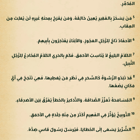
المُدّمِّرِ.
5
مَنْ يَسْخَرُ بِالفَقِيرِ يُهِينُ خَالِقَهُ، وَمَنْ يَفْرَحُ بِمِحنَةِ غَيرِهِ لَنْ يُفلِتَ مِنَ
العِقَابِ.
6
الأحفَادُ تَاجٌ لِلرَّجُلِ العَجُوزِ، وَالأبْنَاءُ يَفْتَخِرُونَ بِأبِيهِمْ.
7
الكَلَامُ البَلِيغُ لَا يُنَاسِبُ الأحْمَقَ، فَكَمْ بِالحَرِي الكَلَامُ المُخَادِعُ لِلرَّجُلِ
النَّبِيلِ.
8
قَدْ تَبْدُو الرِّشوَةُ كَالسِّحْرِ فِي نَظَرِ مَنْ يُعْطِيهَا، فَهِيَ تَنْجَحُ فِي أيِّ
مَكَانٍ يَضَعُهَا.
9
المُسَامَحَةُ تُعَزِّزُ الصَّدَاقَةَ، وَالتَّذكيرُ بِالخَطَأِ يُفَرِّقُ بَيْنَ الأصْدِقَاءِ.
10
التَّوبِيخُ يُؤَثِّرُ فِي الفَهِيمِ أكْثَرَ مِنْ مِئَةِ جَلْدَةٍ فِي الأحْمَقِ.
11
الشِّرِّيرُ يَسْعَى إلَى الخَطَايَا، فَيُرسَلُ رَسُولٌ قَاسٍ ضِدَّهُ.