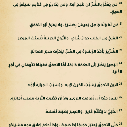
20
مَنْ يُفَكِّرُ بِالشَّرِّ لَنْ يَنْجَحَ أبَدًا، وَمَنْ يُخَادِعُ فِي كَلَامِهِ سَيَقَعُ فِي
الضِّيقِ.
21
مَنْ لَهُ وَلَدٌ جَاهِلٌ يَعِيشُ بِحَسْرَةٍ، وَلَا يَفْرَحُ أبُو الأحْمَقِ.
22
الفَرَحُ مِنَ القَلْبِ دوَاءٌ شَافٍ، وَالرُّوحُ الحَزِينةُ تُسَبِّبُ المَرَضَ.
23
الشِّرِّيرُ يَأْخُذُ الرِّشوَةَ فِي السِّرِّ، لِيُحْرِّفَ سَيْرَ العَدَالَةِ.
24
البَصِيرُ يَنْظُرُ إلَى الحِكْمَةِ دَائِمًا، أمَّا الأحْمَقُ فَعَينَاهُ تَتُوهَانِ فِي آخِرِ
الدُّنيَا.
25
الِابْنُ الأحْمَقُ يُسَبِّبُ الحُزْنَ لِأبِيهِ، وَيُسَبِّبُ المَرَارَةَ لِأُمِّهِ.
26
لَيْسَ جَيِّدًا أنْ تُعَاقِبَ البَرِيءَ، وَلَا أنْ تَضْرِبَ النَّزِيهَ بِسَبَبِ أمَانَتِهِ.
27
الذَّكِيُّ لَا يَتَكَلَّمُ كَثِيرًا، وَالبَصِيرُ يَضْبُطُ نَفْسَهُ.
28
حَتَّى الأحْمَقُ يُعتَبَرُ حَكِيمًا إذَا صَمَتَ، وَإذَا أحكَمَ إغلَاقَ فَمِهِ فَسَيَبْدُو