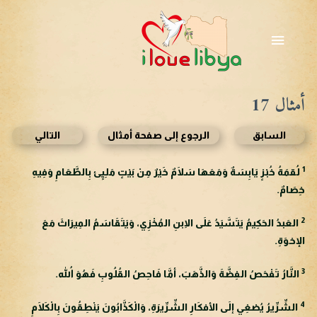
خطي
لى
القائمة
لمحتوى
الرئيسية
أمثال 17
السابق
الرجوع إلى صفحة أمثال
التالي
1
لُقمَةُ خُبْزٍ يَابِسَةٌ وَمَعَهَا سَلَامٌ خَيْرٌ مِنْ بَيْتٍ مَلِيئٍ بِالطَّعَامِ وَفِيهِ
خِصَامٌ.
2
العَبدُ الحَكِيمُ يَتَسَّيَدُ عَلَى الِابنِ المُخْزِي، وَيَتَقَاسَمُ المِيرَاثَ مَعَ
الإخوَةِ.
3
النَّارُ تَفْحَصُ الفِضَّةَ وَالذَّهَبَ، أمَّا فَاحِصُ القُلُوبِ فَهُوَ اللهُ.
4
الشِّرِّيرُ يُصْغِي إلَى الأفكَارِ الشِّرِّيرَةِ، وَالْكَذَّابُونَ يَنْطِقُونَ بِالْكَلَامِ