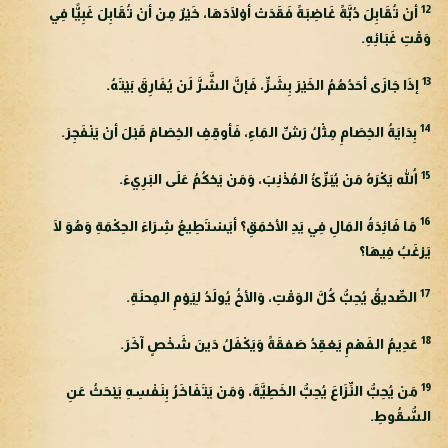
12
أنْ تُقَابِلَ دُبَّةً غَاضِبَةً فَقَدَتْ أوْلَادَهَا، خَيْرٌ مِنْ أنْ تُقَابِلَ غَبِيًّا فِي
وَقْتِ غَبَائِهِ.
13
إذَا جَازَى أحَدُهُمُ الخَيْرَ بِشَرٍّ، فَإنَّ الشَّرَّ لَنْ يُفَارِقَ بَيْتَهُ.
14
بِدَايَةُ الخِصَامِ مِثْلُ رَشِّ المَاءِ، فَأوقِفِ الخِصَامَ قَبْلَ أنْ يَنْفَجِرَ.
15
اللهُ يَكْرَهُ مَنْ يُبَرِّئُ المُذْنِبَ، وَمَنْ يَحْكُمُ عَلَى البَرِيءَ.
16
مَا فَائِدَةُ المَالِ فِي يَدِ الأحْمَقِ؟ أيَسْتَطِيعُ شِرَاءَ الحِكْمَةِ وَهُوَ لَا
يَرْغَبُ فِيهَا؟
17
الصِّديقُ يُحِبُّ كُلَّ الوَقْتِ، وَالأخُ يُولَدُ لِيَوْمِ المِحنَةِ.
18
عَدِيمُ الفَهْمِ يَعْقِدُ صَفقَةً وَيَكْفَلُ دَينَ شَخْصٍ آخَرَ.
19
مَنْ يُحِبُّ النِّزَاعَ يُحِبُّ الخَطِيَّةَ، وَمَنْ يَتَفَاخَرُ بِنَفْسِهِ يَبْحَثُ عَنِ
السُّقُوطِ.