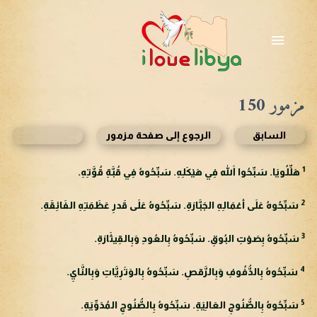
خطي
لى
القائمة
لمحتوى
الرئيسية
مزمور 150
السابق
الرجوع إلى صفحة مزمور
1
هَلِّلُويَا. سَبِّحُوا اللهَ فِي هَيْكَلِهِ. سَبِّحُوهُ فِي قُبَّةِ قُوَّتِهِ.
2
سَبِّحُوهُ عَلَى أعْمَالِهِ الجَبَّارَةِ. سَبِّحُوهُ عَلَى قَدرِ عَظَمَتِهِ الفَائِقَةِ.
3
سَبِّحُوهُ بِصَوْتِ البُوقِ. سَبِّحُوهُ بِالعُودِ وَبِالقِيثَارَةِ.
4
سَبِّحُوهُ بِالدُّفُوفِ وَبِالرَّقصِ. سَبِّحُوهُ بِالوَتَرِيَّاتِ وَبِالنَّايِ.
5
سَبِّحُوهُ بِالصُّنُوجِ العَالِيَةِ. سَبِّحُوهُ بِالصُّنُوجِ المُدَوِّيَةِ.