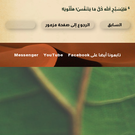
6
فَلِيُسَبِّحِ اللهَ كُلُّ مَا يَتَنَفَّسُ! هَلِّلُويَا!
السابق
الرجوع إلى صفحة مزمور
تابعونا أيضا على Facebook
YouTube
Messenger