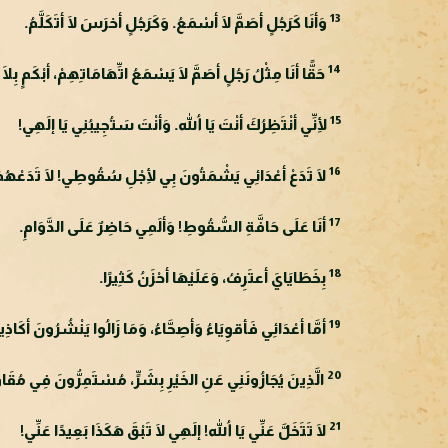
13
وَأنَا كَرَجُلٍ أصَمَّ لَا أسْمَعُ. وَكَرَجُلٍ أخرَسَ لَا أتَكَلَّمُ.
14
حَقًّا أنَا مِثْلُ رَجُلٍ أصَمَّ لَا يَسْمَعُ اتِّهَامَاتِهِمْ، أبْكَمٍ بِلَا
15
لِأنِّي أنْتَظِرُكَ أنْتَ يَا اللهُ. وَأنْتَ سَتُجِيبُنِي يَا إلَهِي!
16
لَا تَدَعْ أعْدَائِي يَشْمَتُونَ بِي لِأجْلِ سُقُوطِي! لَا تَدَعْهُمْ ي
17
أنَا عَلَى حَافَّةِ السُّقُوطِ! وَألَمِي حَاضِرٌ عَلَى الدَّوَامِ.
18
بِخَطَايَايَ أعتَرِفُ، وَعَلَيْهَا أحْزَنُ كَثِيرًا.
19
أمَّا أعْدَائِي فَأقوِيَاءُ وَأصِحَّاءُ، وَمَا زَالُوا يَنْشُرُونَ أكَاذِي
20
الَّذِينَ يُجَازُونَنِي عَنِ الخَيْرِ بِشَرٍّ، مُسْتَمِرُّونَ فِي مُقَ
21
لَا تَتَخَلَّ عَنِّي يَا اللهُ! إلَهِي لَا تَبْقَ هَكَذَا بَعِيدًا عَنِّي!