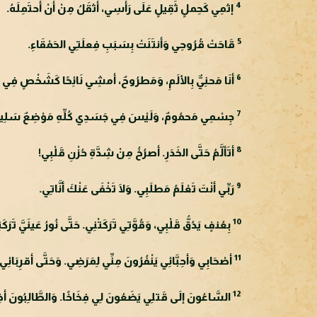
4
إثمِي كَحِملٍ ثَقِيلٍ عَلَى رَأسِي، أثقَلُ مِنْ أنْ أحتَمِلَهُ.
5
قَاحَتْ قُرُوحِي وَأنتَنَتْ بِسَبَبِ فِعلَتِي الحَمْقَاءِ.
6
أنَا مَحنِيٌّ بِالألَمِ، وَمَطرُوحٌ، أمشِي نَائِحًا كَشَخْصٍ فِي حِ
7
جِسْمِي مَحمُومٌ، وَلَيْسَ فِي جَسَدِي كُلِّهِ مَوْضِعٌ سَلِيم
8
أتَألَّمُ حَتَّى الخَدَرِ. أصرُخُ مِنْ شِدَّةِ حُزْنِ قَلْبِي!
9
رَبِّي أنْتَ تَعْلَمُ مَطلَبِي. وَلَا تَخْفَى عَنْكَ أنَّاتِي.
10
بِعُنفٍ يَدُقُّ قَلْبِي، وَقُوَّتِي تَرَكَتْنِي. حَتَّى نُورُ عَينَيَّ تَرَكَ
11
أصْحَابِي وَأحِبَّائِي يَنْفُرُونَ مِنِّي لِمَرَضِي. وَحَتَّى أقرِبَائِي يَ
12
السَّاعُونَ إلَى قَتلِي يَضَعُونَ لِي فِخَاخًا. وَالطَّالِبُونَ أذِيَّت