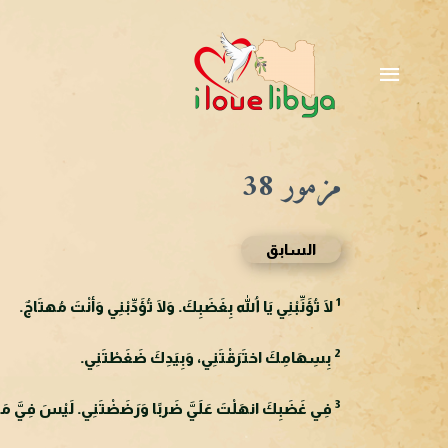
خطي
لى
القائمة
لمحتوى
الرئيسية
مزمور 38
السابق
1
لَا تُؤَنِّبْنِي يَا اللهُ بِغَضَبِكَ. وَلَا تُؤَدِّبْنِي وَأنْتَ مُهتَاجٌ.
2
بِسِهَامِكَ اختَرَقْتَنِي، وَبِيَدِكَ ضَغَطْتَنِي.
3
فِي غَضَبِكَ انهَلْتَ عَلَيَّ ضَربًا وَرَضَضْتَنِي. لَيْسَ فِيَّ مَوضِ