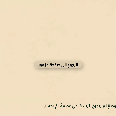
الرجوع إلى صفحة مزمور
عٌ لَمْ يَتَجَرَّحْ. لَيْسَتْ فِيَّ عَظْمَةٌ لَمْ تُكسَرْ.