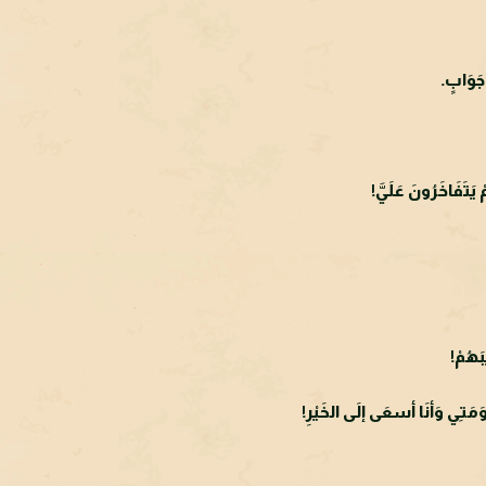
 جَوَابٍ.
َتَفَاخَرُونَ عَلَيَّ!
بَهُمْ!
اوَمَتِي وَأنَا أسعَى إلَى الخَيْرِ!