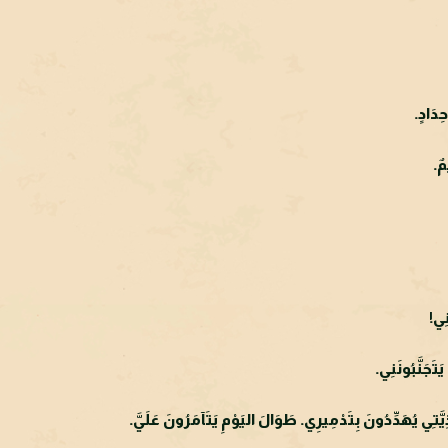
دَادٍ.
ٌ.
نِي!
تَجَنَّبُونَنِي.
ِي يُهَدِّدُونَ بِتَدْمِيرِي. طَوَالَ اليَوْمِ يَتَآمَرُونَ عَلَيَّ.