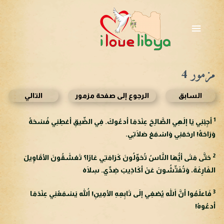
خطي
لى
القائمة
لمحتوى
الرئيسية
مزمور 4
السابق
الرجوع إلى صفحة مزمور
التالي
1
أجِبْنِي يَا إلَهِي الصَّالِحَ عِنْدَمَا أدعُوكَ. فِي الضِّيقِ أعْطِنِي فُسْحَةً
وَرَاحَةً! ارحَمْنِي وَاسْمَعْ صَلَاتِي.
2
حَتَّى مَتَى أيُّهَا النَّاسُ تُحَوِّلُونَ كَرَامَتِي عَارًا؟ تَعْشَقُونَ الأقَاوِيلَ
الفَارِغَةَ، وَتُفَتِّشُونَ عَنْ أكَاذِيبَ ضِدِّي. سِلَاهْ
3
فَاعلَمُوا أنَّ اللهَ يُصْغِي إلَى تَابِعِهِ الأمِينِ! اللهُ يَسْمَعُنِي عِنْدَمَا
أدعُوهُ!