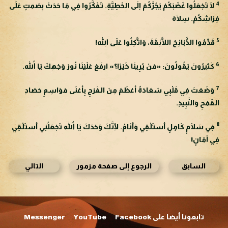
4
لَا تَجْعَلُوا غَضَبَكُمْ يَجُرَّكُمْ إلَى الخَطِيَّةِ. تَفَكَّرُوا فِي مَا حَدَثَ بِصَمتٍ عَلَى
فِرَاشِكُمْ. سِلَاهْ
5
قَدِّمُوا الذَّبَائِحَ اللَّائِقَةَ، وَاتَّكِلُوا عَلَى اللهِ!
6
كَثِيرُونَ يَقُولُونَ: «مَنْ يُرِينَا خَيْرًا؟» ارفَعْ عَلَيْنَا نُورَ وَجْهِكَ يَا اللهُ.
7
وَضَعْتَ فِي قَلْبِي سَعَادَةً أعْظَمَ مِنَ الفَرَحِ بِأغنَى مَوَاسِمِ حَصَادِ
القَمْحِ وَالنَّبِيذِ.
8
فِي سَلَامٍ كَامِلٍ أستَلْقِي وَأنَامُ. لِأنَّكَ وَحْدَكَ يَا اللهُ تَجْعَلُنِي أستَلْقِي
فِي أمَانٍ!
السابق
الرجوع إلى صفحة مزمور
التالي
تابعونا أيضا على Facebook
YouTube
Messenger