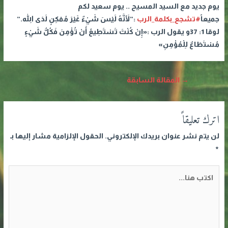
يوم جديد مع السيد المسيح .. يوم سعيد لكم
جميعاً
#تشجع_بكلمة_الرب
:”لأَنَّهُ لَيْسَ شَيْءٌ غَيْرَ مُمْكِنٍ لَدَى اللهِ.”
لوقا 1: 37و يقول الرب :«إِنْ كُنْتَ تَسْتَطِيعُ أَنْ تُؤْمِنَ فَكُلُّ شَيْءٍ
مُسْتَطَاعٌ لِلْمُؤْمِنِ»
تصفّح
→
المقالة السابقة
المقالات
اترك تعليقاً
لن يتم نشر عنوان بريدك الإلكتروني.
الحقول الإلزامية مشار إليها بـ
*
اكتب
هنا...