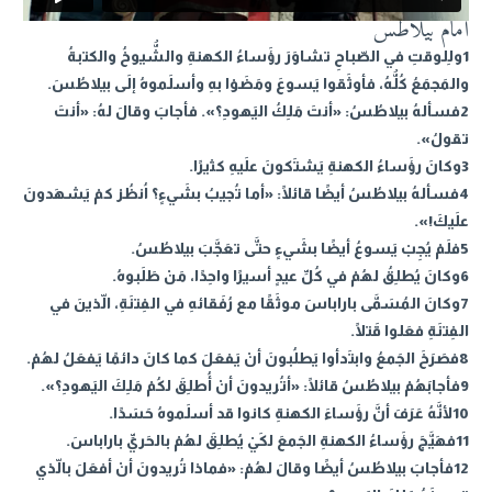
أمام بيلاطس
1ولِلوقتِ في الصّباحِ تشاوَرَ رؤَساءُ الكهنةِ والشُّيوخُ والكتبةُ
والمَجمَعُ كُلُّهُ، فأوثَقوا يَسوعَ ومَضَوْا بهِ وأسلَموهُ إلَى بيلاطُسَ.
2فسألهُ بيلاطُسُ: «أنتَ مَلِكُ اليَهودِ؟». فأجابَ وقالَ لهُ: «أنتَ
تقولُ».
3وكانَ رؤَساءُ الكهنةِ يَشتَكونَ علَيهِ كثيرًا.
4فسألهُ بيلاطُسُ أيضًا قائلًا: «أما تُجيبُ بشَيءٍ؟ اُنظُرْ كمْ يَشهَدونَ
علَيكَ!».
5فلَمْ يُجِبْ يَسوعُ أيضًا بشَيءٍ حتَّى تعَجَّبَ بيلاطُسُ.
6وكانَ يُطلِقُ لهُمْ في كُلِّ عيدٍ أسيرًا واحِدًا، مَنْ طَلَبوهُ.
7وكانَ المُسَمَّى باراباسَ موثَقًا مع رُفَقائهِ في الفِتنَةِ، الّذينَ في
الفِتنَةِ فعَلوا قَتلًا.
8فصَرَخَ الجَمعُ وابتَدأوا يَطلُبونَ أنْ يَفعَلَ كما كانَ دائمًا يَفعَلُ لهُمْ.
9فأجابَهُمْ بيلاطُسُ قائلًا: «أتُريدونَ أنْ أُطلِقَ لكُمْ مَلِكَ اليَهودِ؟».
10لأنَّهُ عَرَفَ أنَّ رؤَساءَ الكهنةِ كانوا قد أسلَموهُ حَسَدًا.
11فهَيَّجَ رؤَساءُ الكهنةِ الجَمعَ لكَيْ يُطلِقَ لهُمْ بالحَريِّ باراباسَ.
12فأجابَ بيلاطُسُ أيضًا وقالَ لهُمْ: «فماذا تُريدونَ أنْ أفعَلَ بالّذي