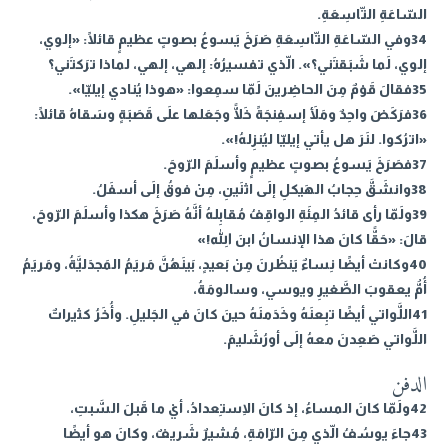
السّاعَةِ التّاسِعَةِ.
34وفي السّاعَةِ التّاسِعَةِ صَرَخَ يَسوعُ بصوتٍ عظيمٍ قائلًا: «إلوي،
إلوي، لَما شَبَقتَني؟». الّذي تفسيرُهُ: إلهي، إلهي، لماذا ترَكتَني؟
35فقالَ قَوْمٌ مِنَ الحاضِرينَ لَمّا سمِعوا: «هوذا يُنادي إيليّا».
36فرَكَضَ واحِدٌ ومَلأَ إسفِنجَةً خَلًّا وجَعَلها علَى قَصَبَةٍ وسَقاهُ قائلًا:
«اترُكوا. لنَرَ هل يأتي إيليّا ليُنزِلهُ!».
37فصَرَخَ يَسوعُ بصوتٍ عظيمٍ وأسلَمَ الرّوحَ.
38وانشَقَّ حِجابُ الهَيكلِ إلَى اثنَينِ، مِنْ فوقُ إلَى أسفَلُ.
39ولَمّا رأى قائدُ المِئَةِ الواقِفُ مُقابِلهُ أنَّهُ صَرَخَ هكذا وأسلَمَ الرّوحَ،
قالَ: «حَقًّا كانَ هذا الإنسانُ ابنَ اللهِ!»
40وكانتْ أيضًا نِساءٌ يَنظُرنَ مِنْ بَعيدٍ، بَينَهُنَّ مَريَمُ المَجدَليَّةُ، ومَريَمُ
أُمُّ يعقوبَ الصَّغيرِ ويوسي، وسالومَةُ،
41اللَّواتي أيضًا تبِعنَهُ وخَدَمنَهُ حينَ كانَ في الجَليلِ. وأُخَرُ كثيراتٌ
اللَّواتي صَعِدنَ معهُ إلَى أورُشَليمَ.
الدفن
42ولَمّا كانَ المساءُ، إذ كانَ الِاستِعدادُ، أيْ ما قَبلَ السَّبتِ،
43جاءَ يوسُفُ الّذي مِنَ الرّامَةِ، مُشيرٌ شَريفٌ، وكانَ هو أيضًا