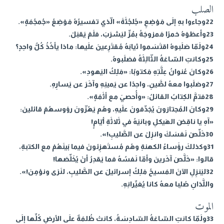
الصلب
22وجاءوا بهِ إلَى مَوْضِعِ «جُلجُثَةَ» الّذي تفسيرُهُ مَوْضِعُ «جُمجُمَةٍ».
23وأعطَوْهُ خمرًا مَمزوجَةً بمُرٍّ ليَشرَبَ، فلَمْ يَقبَلْ.
24ولَمّا صَلَبوهُ اقتَسَموا ثيابَهُ مُقتَرِعينَ علَيها: ماذا يأخُذُ كُلُّ واحِدٍ؟
25وكانتِ السّاعَةُ الثّالِثَةُ فصَلَبوهُ.
26وكانَ عُنوانُ عِلَّتِهِ مَكتوبًا: «مَلِكُ اليَهودِ».
27وصَلَبوا معهُ لصَّينِ، واحِدًا عن يَمينِهِ وآخَرَ عن يَسارِهِ.
28فتمَّ الكِتابُ القائلُ: «وأُحصيَ مع أثَمَةٍ».
29وكانَ المُجتازونَ يُجَدِّفونَ علَيهِ، وهُم يَهُزّونَ رؤوسهُمْ قائلينَ:
«آهِ يا ناقِضَ الهَيكلِ وبانيَهُ في ثَلاثَةِ أيّامٍ!
30خَلِّصْ نَفسَكَ وانزِلْ عن الصَّليبِ!».
31وكذلكَ رؤَساءُ الكهنةِ وهُم مُستَهزِئونَ فيما بَينَهُمْ مع الكتبةِ،
قالوا: «خَلَّصَ آخَرينَ وأمّا نَفسُهُ فما يَقدِرُ أنْ يُخَلِّصَها!
32ليَنزِلِ الآنَ المَسيحُ مَلِكُ إسرائيلَ عن الصَّليبِ، لنَرَى ونؤمِنَ!».
واللَّذانِ صُلِبا معهُ كانا يُعَيِّرانِهِ.
الموت
33ولَمّا كانتِ السّاعَةُ السّادِسَةُ، كانتْ ظُلمَةٌ علَى الأرضِ كُلِّها إلَى