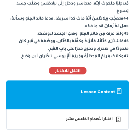
مُنتَظِرًا ملكوتَ اللهِ، فتجاسَرَ ودَخَلَ إلَى بيلاطُسَ وطَلَبَ جَسَدَ
يَسوعَ.
44فتعَجَّبَ بيلاطُسُ أنَّهُ ماتَ كذا سريعًا. فدَعا قائدَ المِئَةِ وسألهُ:
«هل لهُ زَمانٌ قد ماتَ؟».
45ولَمّا عَرَفَ مِنْ قائدِ المِئَةِ، وهَبَ الجَسَدَ ليوسُفَ.
46فاشتَرَى كتّانًا، فأنزَلهُ وكفَّنَهُ بالكَتّانِ، ووضَعَهُ في قَبرٍ كانَ
مَنحوتًا في صَخرَةٍ، ودَحرَجَ حَجَرًا علَى بابِ القَبرِ.
47وكانتْ مَريَمُ المَجدَليَّةُ ومَريَمُ أُمُّ يوسي تنظُرانِ أين وُضِعَ
انتقل للاختبار
Lesson Content
اختبار الأصحاح الخامس عشر