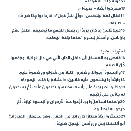
تدعونَهُ مَلِكَ اليَهودِ؟»
13فصَرَخوا أيضًا: «اصلِبهُ!».
14فقالَ لهُمْ بيلاطُسُ: «وأيَّ شَرٍّ عَمِلَ؟» فازدادوا جِدًّا صُراخًا:
«اصلِبهُ!».
15فبيلاطُسُ إذ كانَ يُريدُ أنْ يَعمَلَ للجَمعِ ما يُرضيهِمْ، أطلَقَ لهُمْ
باراباسَ، وأسلَمَ يَسوعَ، بَعدَما جَلَدَهُ، ليُصلَبَ.
استهزاء الجنود
16فمَضَى بهِ العَسكَرُ إلَى داخِلِ الدّارِ، الّتي هي دارُ الوِلايَةِ، وجَمَعوا
كُلَّ الكَتيبَةِ.
17وألبَسوهُ أُرجوانًا، وضَفَروا إكليلًا مِنْ شَوْكٍ ووضَعوهُ علَيهِ،
18وابتَدأوا يُسَلِّمونَ علَيهِ قائلينَ: «السَّلامُ يا مَلِكَ اليَهودِ!».
19وكانوا يَضرِبونَهُ علَى رأسِهِ بقَصَبَةٍ، ويَبصُقونَ علَيهِ، ثُمَّ يَسجُدونَ
لهُ جاثينَ علَى رُكَبِهِمْ.
20وبَعدَما استَهزأوا بهِ، نَزَعوا عنهُ الأُرجوانَ وألبَسوهُ ثيابَهُ، ثُمَّ
خرجوا بهِ ليَصلِبوهُ.
21فسخَّروا رَجُلًا مُجتازًا كانَ آتيًا مِنَ الحَقلِ، وهو سِمعانُ القَيرَوانيُّ
أبو ألكسَندَرُسَ وروفُسَ، ليَحمِلَ صَليبَهُ.